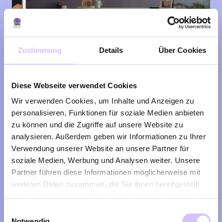
Zustimmung
Details
Über Cookies
Diese Webseite verwendet Cookies
Wir verwenden Cookies, um Inhalte und Anzeigen zu
personalisieren, Funktionen für soziale Medien anbieten
zu können und die Zugriffe auf unsere Website zu
Yoga beginnt dort, wo du 
analysieren. Außerdem geben wir Informationen zu Ihrer
Verwendung unserer Website an unsere Partner für
gerade bist
soziale Medien, Werbung und Analysen weiter. Unsere
Partner führen diese Informationen möglicherweise mit
weiteren Daten zusammen, die Sie ihnen bereitgestellt
In meinem Yoga-Studio erwartet dich 
haben oder die sie im Rahmen Ihrer Nutzung der Dienste
eine ruhige Atmosphäre, kleine 
gesammelt haben.
Einwilligungsauswahl
Notwendig