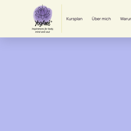
Kursplan
Über mich
Waru