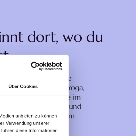
nnt dort, wo du 
st
io erwartet dich eine 
 kleine Gruppen und Yoga, 
Über Cookies
 abholt, wo du gerade im 
rfahrung, Achtsamkeit und 
ite ich dich auf deinem 
 Medien anbieten zu können
hrer Verwendung unserer
 führen diese Informationen