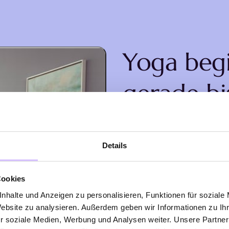
Yoga begi
gerade bi
In meinem Yoga-Stud
ruhige Atmosphäre,
Details
das dich genau dort
Leben stehst. Mit E
Cookies
echter Freude begle
nhalte und Anzeigen zu personalisieren, Funktionen für soziale
Website zu analysieren. Außerdem geben wir Informationen zu I
Yogaweg.
r soziale Medien, Werbung und Analysen weiter. Unsere Partner